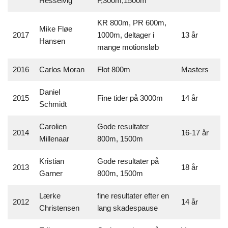
Hesselvig
F,300m,1500m
KR 800m, PR 600m,
Mike Fløe
2017
1000m, deltager i
13 år
Hansen
mange motionsløb
2016
Carlos Moran
Flot 800m
Masters
Daniel
2015
Fine tider på 3000m
14 år
Schmidt
Carolien
Gode resultater
2014
16-17 år
Millenaar
800m, 1500m
Kristian
Gode resultater på
2013
18 år
Garner
800m, 1500m
Lærke
fine resultater efter en
2012
14 år
Christensen
lang skadespause