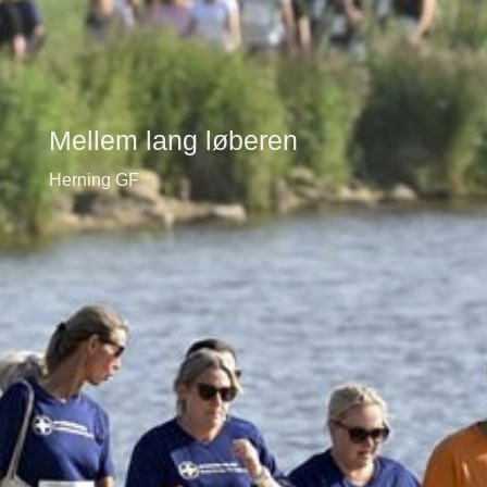
Mellem lang løberen
Herning GF