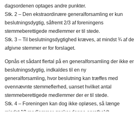
dagsordenen optages andre punkter.
Stk. 2 – Den ekstraordinære generalforsamling er kun
beslutningsdygtig, såfremt 2/3 af foreningens
stemmeberettigede medlemmer er til stede.
Stk. 3 – Til beslutningsdygtighed kræves, at mindst ¾ af de
afgivne stemmer er for forslaget.
Opnås et sådant flertal på en generalforsamling der ikke er
beslutningsdygtig, indkaldes til en ny
generalforsamling, hvor beslutning kan træffes med
ovennævnte stemmeflerhed, uanset hvilket antal
stemmeberettigede medlemmer der er til stede.
Stk. 4 – Foreningen kan dog ikke opløses, så længe
mindst 10 medlemmer ønsker denne opretholdt.
§ 37
I tilfælde af foreningens opløsning deponeres foreningens
midler hos Idrætsrådet i Herning (HIR) til senere