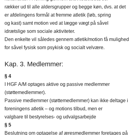
rækker ud til alle aldersgrupper og begge køn, dvs. at det
er afdelingens formål at fremme atletik (løb, spring
og kast) samt motion ved at lægge vægt på såvel
idrætslige som sociale aktiviteter.
Den enkelte vil således gennem atletik/motion få mulighed
for såvel fysisk som psykisk og socialt velvære.
Kap. 3. Medlemmer:
§ 4
I HGF A/M optages aktive og passive medlemmer
(støttemedlemmer).
Passive medlemmer (støttemedlemmer) kan ikke deltage i
foreningens atletik – og motions tilbud, men er
valgbare til bestyrelses- og udvalgsarbejde
§ 5
Beslutning om optagelse af æresmedlemmer foretages på