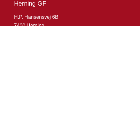
Herning GF
H.P. Hansensvej 6B
7400 Herning
CVR: 123456789
2584 2025
kontor@hgf-am.dk
Betalingsmuligheder
Cookie & Privatlivspolitik
Du kan følge os her