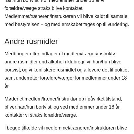
han/hun bortvist. For medlemmer under 18 år vil
forældre/værge straks blive kontaktet.
Medlemmet/træneren/instruktøren vil blive kaldt til samtale
med bestyrelsen – og medlemskabet tages op til vurdering.
Andre rusmidler
Medbringer eller indtager et medlem/træner/instruktør
andre rusmidler end alkohol i klubregi, vil han/hun blive
bortvist, og vi konfiskere rusmidlet og aflevere det til politiet
samt underretter forældre/værger for medlemmer under 18
år.
Møder et medlem/træner/instruktør op i påvirket tilstand,
bliver han/hun bortvist, og ved medlemmer under 18 år,
kontakter vi straks forældre/værge.
I begge tilfælde vil medlemmet/træneren/instruktøren blive