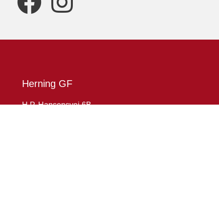
Herning GF
H.P. Hansensvej 6B
7400 Herning
CVR: 123456789
2584 2025
kontor@hgf-am.dk
Betalingsmuligheder