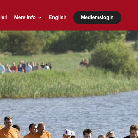
leri
Mere info
English
Medlemslogin