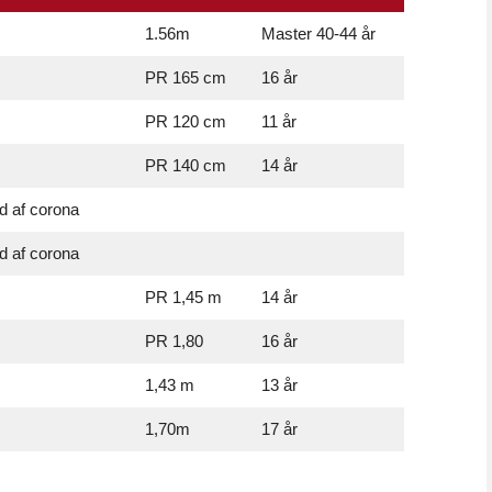
1.56m
Master 40-44 år
PR 165 cm
16 år
PR 120 cm
11 år
PR 140 cm
14 år
d af corona
d af corona
PR 1,45 m
14 år
PR 1,80
16 år
1,43 m
13 år
1,70m
17 år