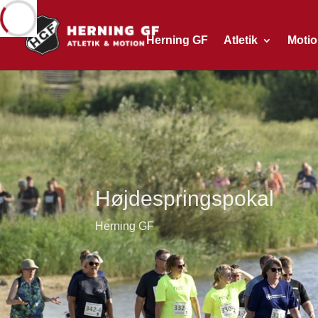
Herning GF
Atletik
Moti
Højdespringspokal
Herning GF